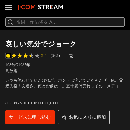
哀しい気分でジョーク
3.4
（963）
｜
108分
G
1985
年
見放題
いつも笑わせていたけれど、ホントは泣いていたんだぜ！俺、父
親失格！友達さ、俺とお前は…。五十嵐は売れっ子のコメディア
ン。私生活では妻に逃げられ、息子の事はマネージャーに丸投げ
出演：ビートたけし、中井貴惠、柳沢慎吾、石倉三郎、川辺太一
で父親としては失格だ。そんなある日、健が不治の病に侵されて
朗、大谷直子
／
監督：瀬川昌治
(C)1985 SHOCHIKU CO.,LTD.
いることを知り、五十嵐は健の母がいるオーストラリア行きを決
意する。
サービスに申し込む
お気に入りに追加