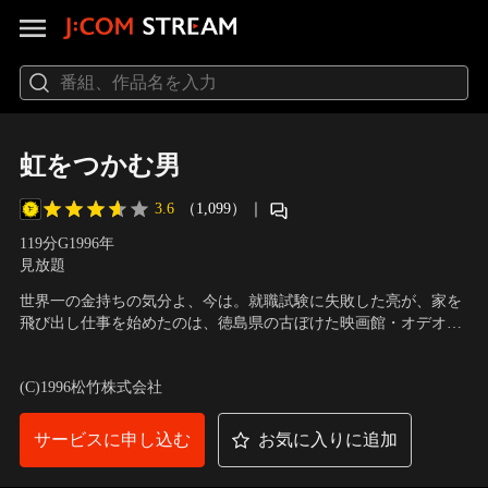
虹をつかむ男
3.6
（1,099）
｜
119分
G
1996
年
見放題
世界一の金持ちの気分よ、今は。就職試験に失敗した亮が、家を
飛び出し仕事を始めたのは、徳島県の古ぼけた映画館・オデオン
座だった。そこで出会った館主・活っちゃんは、町の人たちに面
出演：西田敏行、吉岡秀隆、倍賞千恵子、前田吟、すまけい、柄
白い映画を見せたい、と心から願っていた。映画館を舞台に小さ
本明、下篠正巳、三崎千恵子
／
監督：山田洋次
(C)1996松竹株式会社
な町に暮らす人々の心の交流を描く。
サービスに申し込む
お気に入りに追加