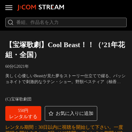
【宝塚歌劇】Cool Beast！！（’21年花
組・全国）
60分
G
2021
年
美しく心優しいBeastが見た夢をストーリー仕立てで綴る、パッシ
ョネイトで刺激的なラテン・ショー。野獣ベスティア（柚香
光）、艶花フローレス（星風まどか）、優人エストーム（永久輝
出演：柚香光、星風まどか 他
／
作・演出：藤井大介
せあ）の三人のトライアングルを軸に、熱いラテン・レビューが
(C)宝塚歌劇団
繰り広げられる。
550円
お気に入りに追加
レンタルする
レンタル期間：30日以内に視聴を開始して下さい。一度