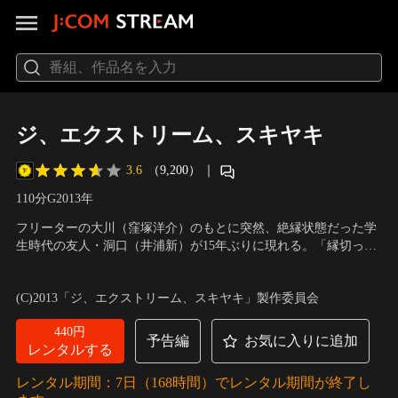
ジ、エクストリーム、スキヤキ
3.6
（9,200）
｜
110分
G
2013
年
フリーターの大川（窪塚洋介）のもとに突然、絶縁状態だった学
生時代の友人・洞口（井浦新）が15年ぶりに現れる。「縁切った
人と会っちゃったら、縁切れてねぇじゃねぇか。」「だからつな
出演：井浦新、窪塚洋介、市川実日子、倉科カナ
／
監督：前田司
いだんだよ」大川はあきれながらも言いくるめられ、同棲相手・
郎
(C)2013「ジ、エクストリーム、スキヤキ」製作委員会
楓（倉科カナ）と、洞口の昔の恋人だった（？）京子（市川実日
子）を巻き込み、海へ行くことに。
440円
予告編
お気に入りに追加
レンタルする
レンタル期間：7日（168時間）でレンタル期間が終了し