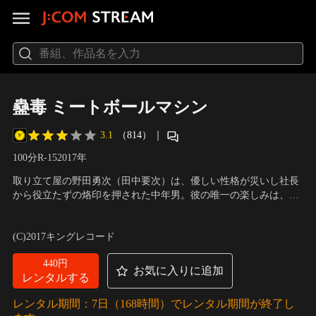
蠱毒 ミートボールマシン
3.1
（814）
｜
100分
R-15
2017
年
取り立て屋の野田勇次（田中要次）は、優しい性格が災いし社長
から役立たずの烙印を押された中年男。彼の唯一の楽しみは、落
語のテープを聴くことと、行きつけの古本屋に勤める三田カヲル
出演：田中要次、百合沙、鳥居みゆき、村杉蝉之介、三元雅芸、
（百合沙）に会うことだった。そんなある日、勇次らの街はとつ
しいなえいひ、斎藤工
／
監督：西村喜廣
(C)2017キングレコード
ぜん巨大なフラスコに包まれて外の世界と遮断されてしまう。そ
してフラスコの中の人々は…。
440円
お気に入りに追加
レンタルする
レンタル期間：7日（168時間）でレンタル期間が終了し