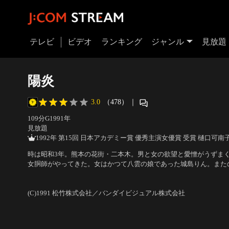
テレビ
ビデオ
ランキング
ジャンル
見放題
陽炎
3.0
（478）
｜
109分
G
1991
年
見放題
1992年 第15回 日本アカデミー賞 優秀主演女優賞 受賞 樋口可南
時は昭和3年。熊本の花街・二本木。男と女の欲望と愛憎がうずま
女胴師がやってきた。女はかつて八雲の娘であった城島りん。また
度と足を踏み入れるはずのなかった八雲の敷居をまたいだ時、運命
出演：樋口可南子、荻野目慶子、本木雅弘、かたせ梨乃、仲代達矢
反転していくのだった…。
(C)1991 松竹株式会社／バンダイビジュアル株式会社