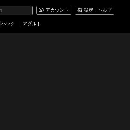
アカウント
設定・ヘルプ
料パック
アダルト