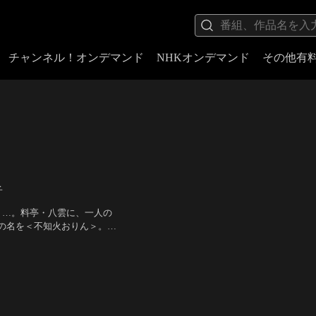
チャンネル！オンデマンド
NHKオンデマンド
その他有
子
く…。料亭・八雲に、一人の
の名を＜不知火おりん＞。二
の歯車は、音を立てて激しく
／
監督：五社英雄