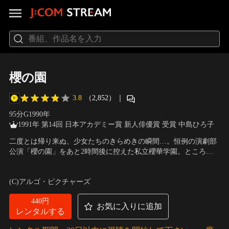
櫻の園
3.8
（2,852）
｜
95分
G
1990
年
1991年 第14回 日本アカデミー賞 新人俳優賞 受賞 中島ひろ子
二度とは帰り来ぬ、少女たちのきらめきの瞬間…。恒例の演劇部
公演「櫻の園」をあと2時間後に控えた私立櫻華学園。ところ
が、3年生の杉山紀子が喫茶店で他校の生徒と煙草を吸って補導
出演：中島ひろ子、つみきみほ、白島靖代、宮澤美保、梶原阿
されたことから、部員たちの間では上演中止の噂が飛び交い始め
貴、三野輪有紀、白石美樹、後藤宙美、いせり恵
／
監督：中原俊
(C)アルゴ・ピクチャーズ
る。しかし、演劇部顧問の里見先生の活躍でどうにか最悪の事態
は回避された。
440円
お気に入りに追加
レンタルする