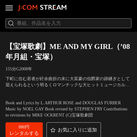
【宝塚歌劇】ME AND MY GIRL（’08
年月組・宝塚）
155分
G
2008
年
下町に住む若者が紆余曲折の末に大富豪の伯爵家の跡継ぎとして
迎えられるという明るくロマンチックな大ヒットミュージカル。
ジャッキー役を城咲あい、明日海りおの役替わりで上演され、今
出演：瀬奈じゅん、彩乃かなみ、霧矢大夢 他
／
脚色：小原弘稔／
回は明日海りおがジャッキー役を演じたバージョンをお届けしま
脚色・演出：三木章雄
Book and Lyrics by L.ARTHUR ROSE and DOUGLAS FURBER
す。
Music by NOEL GAY Book revised by STEPHEN FRY Contributions
to revisions by MIKE OCKRENT (C)宝塚歌劇団
880円
お気に入りに追加
レンタルする