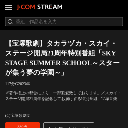
【宝塚歌劇】タカラヅカ・スカイ・
ステージ開局21周年特別番組「SKY
STAGE SUMMER SCHOOL～スター
が集う夢の学園～」
117分
G
2023
年
※著作権上の都合により、一部割愛致しております。／スカイ・
ステージ開局21周年を記念してお届けする特別番組。宝塚音楽学
校が創立110周年を迎える2023年はスターが集う夢の学園が開
出演：柚香光、月城かなと、彩風咲奈、礼真琴、芹香斗亜 他
校！各組のスターが授業科目にちなんだゲームやトークで盛り上
(C)宝塚歌劇団
がります。
330円