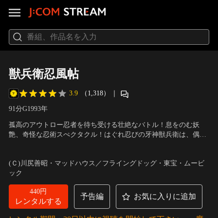
獣兵衛忍風帖
3.9
（1,318）
｜
91分
G
1993
年
孤高のアウトロー忍者を待ち受ける壮絶なバトル！息をのむ妖
艶、奇怪な忍術スぺクタクル！はぐれ忍びの牙神獣兵衛は、偶然
出会った甲賀組のくノ一・陽炎を助けたことから、謎の忍び軍
声の出演：山寺宏一（牙神獣兵衛）、篠原恵美（陽炎）、青野武
団・鬼門八人衆を敵に回すことになってしまう。そこに目をつけ
（濁庵）、郷里大輔（弦馬）、関俊彦（百合丸） 他
(Ｃ)川尻善昭・マッドハウス／フライングドッグ・東宝・ムービ
たのは鬼門八人衆の動向を探っていた公儀隠密・濁庵。獣兵衛は
ック
濁庵の好計にはまり…。
440円
予告編
お気に入りに追加
レンタルする