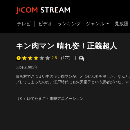
テレビ
ビデオ
ランキング
ジャンル
見放題
キン肉マン 晴れ姿！正義超人
2.8
（177）
｜
60分
G
1985
年
映画村でさつえい中のキン肉マンが、とつぜん姿を消した。なんと
プしてしまったのだ。江戸時代にも朱天童子という悪者がいた。マ
ろぼすというのだ。美人によわいキン肉マン。「よし！わたしが朱
声の出演：神谷明（キン肉マン）、松島みのり（ミート君）、田中
ンは、ほんとうに朱天童子をたおすことができるのだろうか！？
（ウォーズマン） 他
（Ｃ）ゆでたまご・東映アニメーション