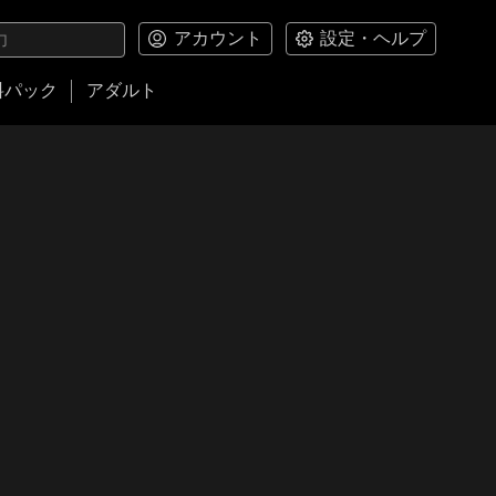
アカウント
設定・ヘルプ
料パック
アダルト