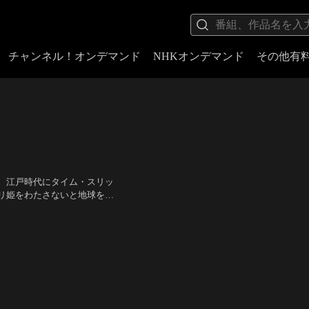
チャンネル！オンデマンド
NHKオンデマンド
その他有
、江戸時代にタイム・スリッ
リ姫をわたさないと地球をほ
天童子をたおす！」キン肉マ
秀幸（テリーマン）、堀秀行