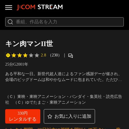
キン肉マンII世
2.8
（230）
｜
25分
G
2001
年
ある平和な一日。新世代超人達によるファン感謝デーが催され、
会場のビッグドームは和やかなムードに包まれていた。ただひと
り、自分のつくったTシャツの宣伝をしてヒンシュクを買う万太
声の出演：小野坂昌也、吉田小南美、神谷明
郎を除いては…。するとその時、ドームの天井を突き破る雷鳴が
（Ｃ）東映・東映アニメーション・バンダイ・集英社・読売広告
鳴り響いた。姿を現したのは謎の悪行超人ザ・犀暴愚（サイボー
社 （Ｃ）ゆでたまご・東映アニメーション
グ）。その恐ろしい姿に、万太郎は恐れをなして逃げ出した。
330円
お気に入りに追加
レンタルする