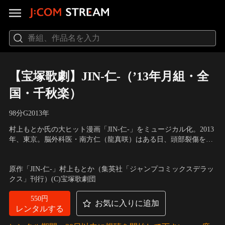
【宝塚歌劇】JIN-仁-（’13年月組・全
国・千秋楽）
98分
G
2013
年
村上もとか氏の大ヒット漫画「JIN-仁-」をミュージカル化。2013
年、東京。脳外科医・南方仁（龍真咲）はある日、頭部裂傷を負
った身元不明の急患の手術を担当するが、その患者から謎の言葉
出演：龍真咲、愛希れいか 他
／
原作：村上もとか（集英社「ジャ
を聞いた瞬間稲妻が光り、幕末の江戸にタイムスリップしてい
ンプコミックスデラックス」刊行）／脚本・演出：齋藤吉正
原作「JIN-仁-」村上もとか（集英社「ジャンプコミックスデラッ
た…。
クス」刊行）(C)宝塚歌劇団
550円
お気に入りに追加
レンタルする