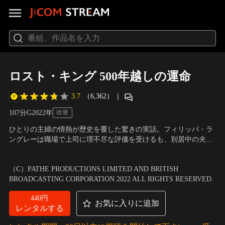
ロスト・キング 500年越しの運命
3.7
（6,362）
｜
107分
G
2022
年
吹替
ひとりの主婦の情熱が歴史を覆した驚きの実話。フィリッパ・ラ
ングレーは職場で上司に理不尽な評価を受けるも、別居中の夫か
らは生活費の為に仕事を続けるよう促され、苦悩の日々を過ごし
出演：サリー・ホーキンス、スティーヴ・クーガン、ハリー・ロ
ていた。ある日、息子の付き添いでシェイクスピアの「リチャー
イド、マーク・アディ
／
監督：スティーヴン・フリアーズ
（C）PATHE PRODUCTIONS LIMITED AND BRITISH
ド三世」を観劇したことで、彼女の人生は一変。
BROADCASTING CORPORATION 2022 ALL RIGHTS RESERVED.
440円
お気に入りに追加
レンタルする