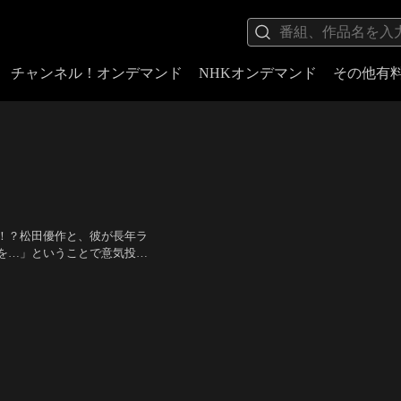
チャンネル！オンデマンド
NHKオンデマンド
その他有
！？松田優作と、彼が長年ラ
を…」ということで意気投
も演じるキャスト陣も、優作
：工藤栄一