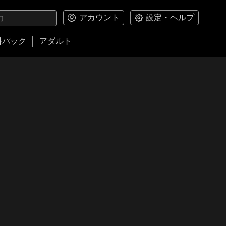
アカウント
設定・ヘルプ
料パック
アダルト