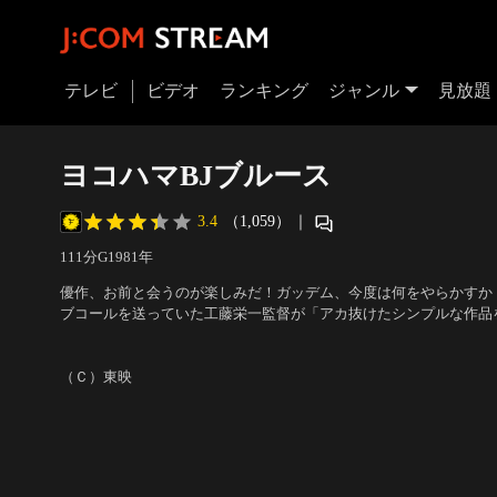
テレビ
ビデオ
ランキング
ジャンル
見放題
ヨコハマBJブルース
3.4
（1,059）
｜
111分
G
1981
年
優作、お前と会うのが楽しみだ！ガッデム、今度は何をやらかすか
ブコールを送っていた工藤栄一監督が「アカ抜けたシンプルな作品
合、オール横浜ロケによる斬新な映像作品に仕上がった。登場人物
出演：松田優作、辺見マリ、蟹江敬三、宇崎竜堂、内田裕也
／
監督
映画ならではのユニークな顔ぶれが集まっている。
（Ｃ）東映