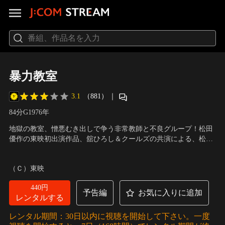
暴力教室
3.1
（881）
｜
84分
G
1976
年
地獄の教室、憎悪むき出しで争う非常教師と不良グループ！松田
優作の東映初出演作品、舘ひろし＆クールズの共演による、松田
優作の「遊戯シリーズ」等アクション野心作の原点ともいえるバ
出演：松田優作、舘ひろし、安西マリア、丹波哲郎
／
監督：岡本
イオレンス大作。舘ひろしをリーダーとする非行暴力学生の面々
明久
（Ｃ）東映
と、既成社会に挑戦する松田優作が扮する男らしさと命懸けの正
義感に満ちた一匹狼教師との凄まじいまでの葛藤を描く。
440円
予告編
お気に入りに追加
レンタルする
レンタル期間：30日以内に視聴を開始して下さい。一度