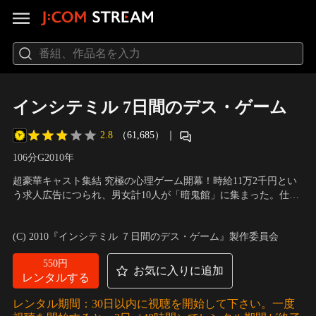
インシテミル 7日間のデス・ゲーム
2.8
（61,685）
｜
106分
G
2010
年
超豪華キャスト集結 究極の心理ゲーム開幕！時給11万2千円とい
う求人広告につられ、男女計10人が「暗鬼館」に集まった。仕事
内容は、「暗鬼館」での7日間を24時間監視されるだけ。鍵のか
出演：藤原竜也、綾瀬はるか、石原さとみ、阿部 力、武田真治、
からない10の個室と10の凶器が参加者に与えられる。何も起きな
平山あや、石井正則 他
／
監督：中田秀夫
(C) 2010『インシテミル ７日間のデス・ゲーム』製作委員会
ければ全員に1,600万円以上の大金が手に入るはずだった…。
550円
お気に入りに追加
レンタルする
レンタル期間：30日以内に視聴を開始して下さい。一度