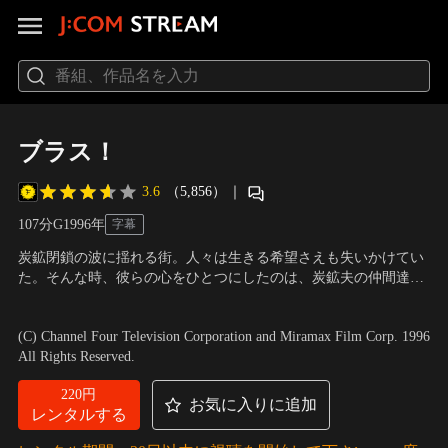
ブラス！
3.6
（5,856）
｜
107分
G
1996
年
字幕
炭鉱閉鎖の波に揺れる街。人々は生きる希望さえも失いかけてい
た。そんな時、彼らの心をひとつにしたのは、炭鉱夫の仲間達で
結成された伝統あるブラスバンド＝グリムリー・コリアリー・バ
出演：ピート・ポスルスウェイト、ユアン・マクレガー、タラ・
ンドの、音楽への情熱とその響きだった。全英選手権の決勝大会
フィッツジェラルド 他
／
監督：マーク・ハーマン
(C) Channel Four Television Corporation and Miramax Film Corp. 1996
が開催されるロイヤル・アルバートホールを目指しながら、彼ら
All Rights Reserved.
の、そして街の人々の心が次第にひとつになっていく…。
220円
お気に入りに追加
レンタルする