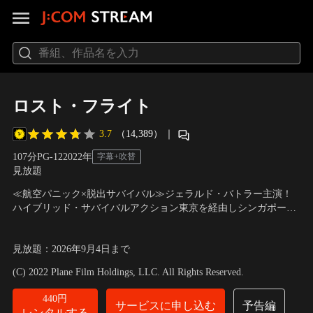
ロスト・フライト
3.7
（14,389）
｜
107分
PG-12
2022
年
字幕+吹替
見放題
≪航空パニック×脱出サバイバル≫ジェラルド・バトラー主演！
ハイブリッド・サバイバルアクション東京を経由しシンガポール
からホノルルへ、新年早々悪天候が予想される中、会社の指示で
出演：ジェラルド・バトラー、マイク・コルター、ヨーソン・ア
難しいフライトに臨むトランス機長（ジェラルド・バトラー）
ン、ダニエラ・ピネダ 他
／
監督：ジャン＝フランソワ・リシェ
見放題
：
2026年9月4日
まで
は、ホノルルの地で離れて暮らす愛娘との久々の再開を待ち焦が
れていた。
(C) 2022 Plane Film Holdings, LLC. All Rights Reserved.
440円
サービスに申し込む
予告編
レンタルする