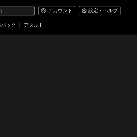
アカウント
設定・ヘルプ
料パック
アダルト