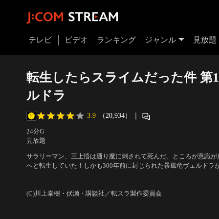
テレビ
ビデオ
ランキング
ジャンル
見放題
転生したらスライムだった件 第1
ルドラ
3.9
（20,934）
｜
24分
G
見放題
サラリーマン、三上悟は通り魔に刺されて死んだ。ところが意識が
へと転生していた！しかも300年前に封じられた暴風竜ヴェルドラ
三上の運命は……！
声の出演：岡咲美保（リムル）、豊口めぐみ（大賢者）、前野智昭
（シズ）、山本兼平（リグルド） 他
(C)川上泰樹・伏瀬・講談社／転スラ製作委員会