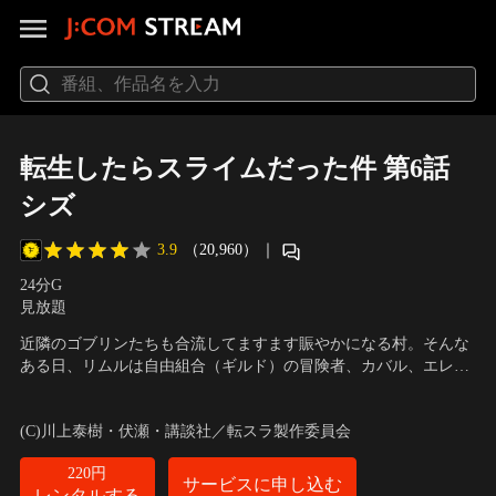
転生したらスライムだった件 第6話
シズ
3.9
（20,960）
｜
24分
G
見放題
近隣のゴブリンたちも合流してますます賑やかになる村。そんな
ある日、リムルは自由組合（ギルド）の冒険者、カバル、エレ
ン、ギドと遭遇する。そこにはリムルと同じ日本から呼び出され
声の出演：岡咲美保（リムル）、豊口めぐみ（大賢者）、前野智
た、召喚者のシズもいた。
昭（ヴェルドラ）、花守ゆみり（シズ）、山本兼平（リグルド）
(C)川上泰樹・伏瀬・講談社／転スラ製作委員会
他
220円
サービスに申し込む
レンタルする