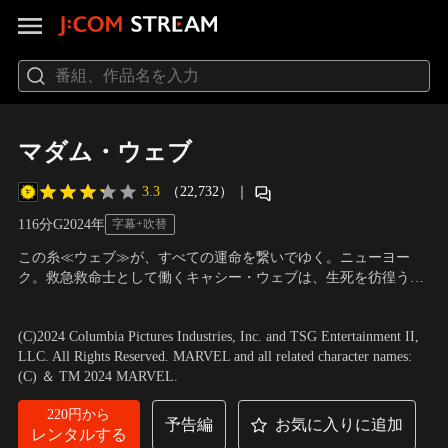
マダム・ウェブ
3.3
（22,732）
｜
116分
G
2024
年
字幕+吹替
この糸≪ウェブ≫が、すべての運命を繋いでゆく。ニューヨー
ク。救急救命士として働くキャシー・ウェブは、生死を彷徨う大
事故に遭ったのをきっかけに未来予知の能力を手にする。突如目
出演：ダコタ・ジョンソン、シドニー・スウィーニー、イザベ
覚めた能力に戸惑うキャシーだったが、偶然出会った3人の少女
ラ・メルセド、セレステ・オコナー 他
／
監督：S・J・クラークソ
(C)2024 Columbia Pictures Industries, Inc. and TSG Entertainment II,
たちが、黒いマスクの男に殺される悪夢のようなビジョンを見て
ン
LLC. All Rights Reserved. MARVEL and all related character names:
しまい、少女たちを助けることを決意。
(C) ＆ TM 2024 MARVEL.
220円から
予告編
お気に入りに追加
レンタルする