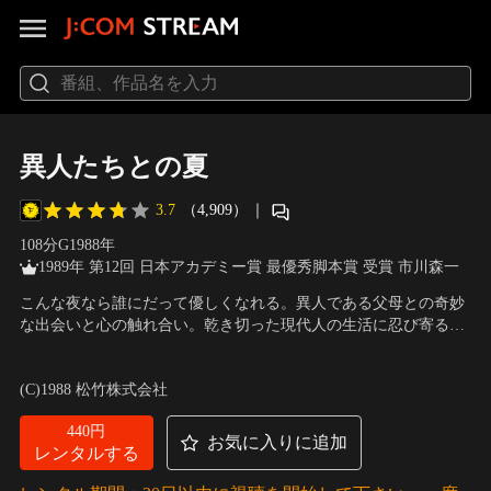
異人たちとの夏
3.7
（4,909）
｜
108分
G
1988
年
1989年 第12回 日本アカデミー賞 最優秀脚本賞 受賞 市川森一
こんな夜なら誰にだって優しくなれる。異人である父母との奇妙
な出会いと心の触れ合い。乾き切った現代人の生活に忍び寄る孤
独が異次元の扉を開く。
出演：風間杜夫、秋吉久美子、片岡鶴太郎、永島敏行、名取裕子
／
監督：大林宣彦
(C)1988 松竹株式会社
440円
お気に入りに追加
レンタルする