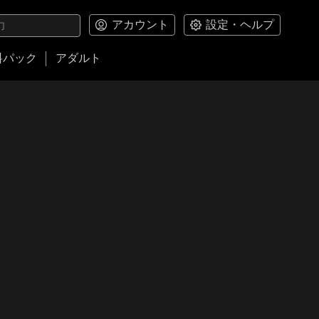
アカウント
設定・ヘルプ
料パック
アダルト