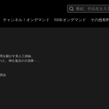
チャンネル！オンデマンド
NHKオンデマンド
その他有
世間を騒がす美人三姉妹、
れた、神出鬼没の大泥棒・ル
成功した。両者が盗んだ絵は
大輔（石川五ェ門）、沢城み
少女」の一枚。
委員会