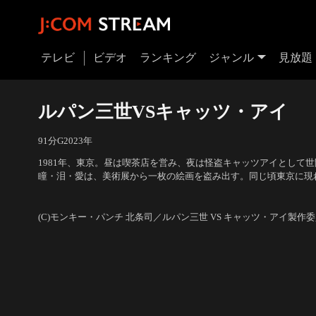
テレビ
ビデオ
ランキング
ジャンル
見放題
ルパン三世VSキャッツ・アイ
91分
G
2023
年
1981年、東京。昼は喫茶店を営み、夜は怪盗キャッツアイとして
瞳・泪・愛は、美術展から一枚の絵画を盗み出す。同じ頃東京に現
パン三世。彼もまたとある武装組織を出し抜き、絵画を盗むことに
声の出演：栗田貫一（ルパン三世）、大塚明夫（次元大介）、浪川
どちらも、画家ミケール・ハインツの描いた作品--三連作「花束と
ゆき（峰不二子） 他
(C)モンキー・パンチ 北条司／ルパン三世 VS キャッツ・アイ製作