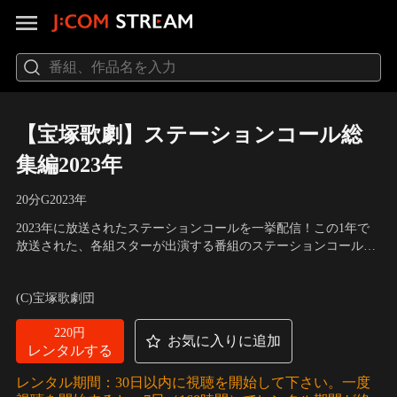
【宝塚歌劇】ステーションコール総
集編2023年
20分
G
2023
年
2023年に放送されたステーションコールを一挙配信！この1年で
放送された、各組スターが出演する番組のステーションコールを
お届けします。どうぞお楽しみください♪ ※著作権上等の理由に
出演：柚香光、月城かなと、彩風咲奈、礼真琴、真風涼帆、芹香
より、一部割愛致しております。
斗亜 他
(C)宝塚歌劇団
220円
お気に入りに追加
レンタルする
レンタル期間：30日以内に視聴を開始して下さい。一度