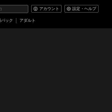
アカウント
設定・ヘルプ
料パック
アダルト