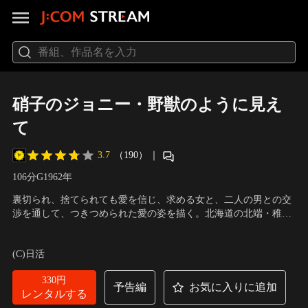
硝子のジョニー・野獣のように見え
て
3.7
（190）
｜
106分
G
1962
年
裏切られ、捨てられても愛を信じ、求める女と、二人の男との交
渉を通して、つきつめられた愛の姿を描く。北海道の北端・稚内
の漁師の娘・みふねは、貧しさのため人買いの秋本に売られる
出演：宍戸錠、芦川いづみ、アイ・ジョージ、平田大三郎、松本
が、途中で逃げ出したところを、見知らぬ男・ジョーに救われ
典子、武智豊子、和田悦子、中台祥浩、田中筆子 他
／
監督：藏原
(C)日活
る。秋本・みふね・ジョーの3人は運命の糸に結ばれ、やがてみ
惟繕
ふねの故郷・稚内で巡り会うことになるが……。
330円
予告編
お気に入りに追加
レンタルする