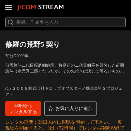
修羅の荒野5 契り
70分
G
2009
年
前園悠斗二代目桜庭組継承。桜庭組の二代目組長を襲名した前園
悠斗（水元秀二郎）だったが、その先行きは決して明るいもので
は無かった。先の戦いでの復讐に悠斗へ怒りの炎を燃やす、二代
出演：水元秀二郎、哀川翔、薬師寺保栄、浜田大介、麻生円、殺
目竜造寺一家組長・岩隈（三上哲）は、桜庭組を、じりじりと外
陣剛太、三上哲、樋浦茜子
／
監督：市川徹
(C) ２００９株式会社ドロップオブスター／株式会社Ｓプロジェ
堀から攻めつける。又、銀座力動会若頭補佐・小笠原（天蝶司
クト
晃）は、出所したばかりの…。
440円から
お気に入りに追加
レンタルする
レンタル期間：30日以内に視聴を開始して下さい。一度
視聴を開始すると、3日（72時間）でレンタル期間が終了