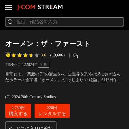
オーメン：ザ・ファースト
3.6
（10,606）
｜
119分
PG-12
2024
年
字幕
目撃せよ、“悪魔の子”の誕生を--。全世界を恐怖の渦に巻き込ん
だホラーの金字塔『オーメン』の“はじまり”の物語。6月6日午前6
時、“悪魔の子”の誕生を前に起こる不可解な連続死。教会の邪悪
出演：ネル・タイガー・フリー、ビル・ナイ、ラルフ・アイネソ
な陰謀を知り、全てを明らかにしようとするマーガレットを待ち
ン
／
監督：アルカシャ・スティーブンソン
(C) 2024 20th Century Studios.
受けていたのは＜戦慄の真実＞だった…。
2,750円
220円
購入する
レンタルする
お気に入りに追加