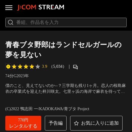
青春ブタ野郎はランドセルガールの
夢を見ない
3.9
（5,034）
｜
74分
G
2023
年
僕のこと、見えてないのか--？三学期も残り1ヶ月。恋人の桜島麻
衣の卒業式を迎えた梓川咲太。七里ヶ浜の海岸で麻衣を待ってい
ると、彼の目の前に麻衣にそっくりな小学生が現れる--。
声の出演：石川界人（梓川咲太）、瀬戸麻沙美（桜島麻衣）、久
保ユリカ（梓川花楓）、東山奈央（古賀朋絵） 他
(C)2022 鴨志田 一/KADOKAWA/青ブタ Project
770円
予告編
お気に入りに追加
レンタルする