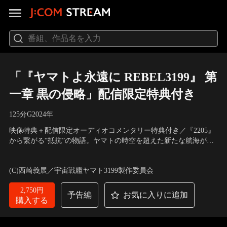
「『ヤマトよ永遠に REBEL3199』 第
一章 黒の侵略」配信限定特典付き
125分
G
2024
年
映像特典＋配信限定オーディオコメンタリー特典付き／『2205』
から繋がる“抵抗”の物語。ヤマトの時空を超えた新たな航海が今
始まる--！！時に西暦2207年--。突如、太陽系に謎の巨大物体が侵
声の出演：小野大輔（古代 進）、桑島法子（森 雪）、大塚芳忠
入を果たす。幾重もの防衛網を易々と突破し、巨大物体--＜グラ
（真田志郎）、鈴村健一（島 大介）、畠中 祐（土門竜介） 他
(C)西崎義展／宇宙戦艦ヤマト3199製作委員会
ンドリバース＞は悠然と首都に降下を果たした。音も無く出現す
る降下兵の群れ。
2,750円
予告編
お気に入りに追加
購入する