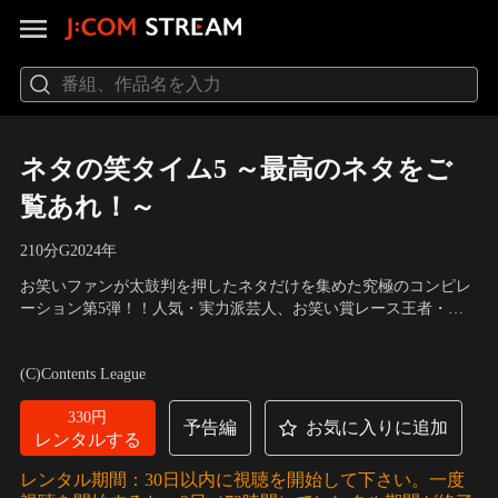
ネタの笑タイム5 ～最高のネタをご
覧あれ！～
210分
G
2024
年
お笑いファンが太鼓判を押したネタだけを集めた究極のコンピレ
ーション第5弾！！人気・実力派芸人、お笑い賞レース王者・フ
ァイナリスト、注目の若手芸人まで、それぞれの最高のネタをた
出演：ウエストランド、やす子、スタミナパン、ハナコ、キュ
っぷりと収録！
ウ、ナベンジャーズ 他
(C)Contents League
330円
予告編
お気に入りに追加
レンタルする
レンタル期間：30日以内に視聴を開始して下さい。一度