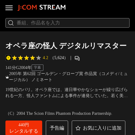
オペラ座の怪人 デジタルリマスター
4.2
（5,624）
｜
141分
G
2004
年
字幕
2005年 第62回 ゴールデン・グローブ賞 作品賞（コメディ/ミュ
ージカル） ノミネート
19世紀のパリ。オペラ座では、連日華やかなショーが繰り広げら
れる一方、怪人ファントムによる事件が連発していた。若く美し
いクリスティーヌは、謎の師「音楽の天使」からレッスンを受
出演：ジェラルド・バトラー、エミー・ロッサム、パトリック・
け、やがてオペラ座のプリマへと成長する。クリスティーヌの幼
ウィルソン
／
監督：ジョエル・シュマッカー
（C）2004 The Scion Films Phantom Production Partnership.
なじみ、ラウルは、彼女の輝きに惹かれ愛を告白するが、「音楽
の天使」ファントムはクリスティーヌを地下洞窟へ…。
440円
予告編
お気に入りに追加
レンタルする