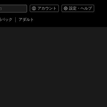
アカウント
設定・ヘルプ
料パック
アダルト