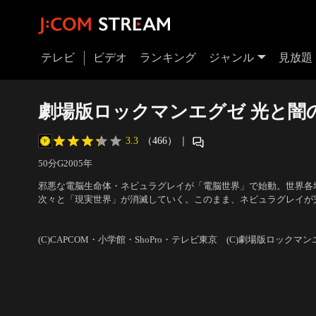
テレビ
ビデオ
ランキング
ジャンル
見放題
劇場版ロックマンエグゼ 光と闇
3.3
（466）
｜
50分
G
2005
年
邪悪な電脳生命体・ネビュラグレイが「電脳世界」で始動。世界各
次々と「現実世界」が消滅していく。このまま、ネビュラグレイが
「現実世界」と「電脳世界」が逆転してしまう。そして、地球は消
声の出演：比嘉久美子（光 熱斗）、木村亜希子（ロックマン）、
貌するのだ。
松風雅也（ブルース） 他
(C)CAPCOM・小学館・ShoPro・テレビ東京 (C)劇場版ロックマ