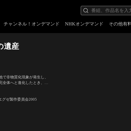
チャンネル！オンデマンド
NHKオンデマンド
その他有
の遺産
地で非物質化現象が発生し、
完全体へと進化したとき、
滅し、巨大な電脳空間へと変
斎賀みつき（伊集院炎山）、
ンエグゼ製作委員会2005