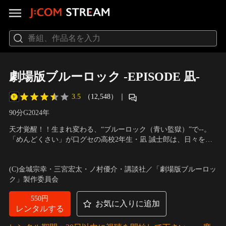
劇場版ブルーロック -EPISODE 凪-
3.5
（12,548）
｜
90分
G
2024
年
天才覚醒！！生まれ変わる、“ブルーロック（青い監獄）”で--。
「めんどくさい」が口グセの高校2年生・凪 誠士郎は、日々を無
気力に生きていた。W杯優勝を夢見る同級生の御影玲王が、その
声の出演：島崎信長（凪 誠士郎）、内田雄馬（御影玲王）、興津
才能を見つけだすまでは。玲王に誘われるがままにサッカーを始
和幸（剣城斬鉄）、浦 和希（潔 世一） 他
(C)金城宗幸・三宮宏太・ノ村優介・講談社／「劇場版ブルーロッ
めた凪は、圧倒的なサッカーセンスを発揮。ある日、“ブルーロッ
ク」製作委員会
ク（青い監獄）”プロジェクトの招待状が届く。
550円
お気に入りに追加
レンタルする