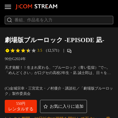
劇場版ブルーロック -EPISODE 凪-
3.5
（12,571）
｜
90分
G
2024
年
天才覚醒！！生まれ変わる、“ブルーロック（青い監獄）”で--。
「めんどくさい」が口グセの高校2年生・凪 誠士郎は、日々を無
気力に生きていた。W杯優勝を夢見る同級生の御影玲王が、その
声の出演：島崎信長（凪 誠士郎）、内田雄馬（御影玲王）、興津
才能を見つけだすまでは。玲王に誘われるがままにサッカーを始
和幸（剣城斬鉄）、浦 和希（潔 世一） 他
(C)金城宗幸・三宮宏太・ノ村優介・講談社／「劇場版ブルーロッ
めた凪は、圧倒的なサッカーセンスを発揮。ある日、“ブルーロッ
ク」製作委員会
ク（青い監獄）”プロジェクトの招待状が届く。
550円
お気に入りに追加
レンタルする