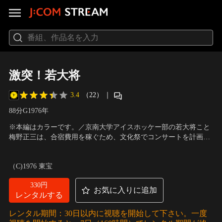
激突！若大将
3.4
（22）
｜
88分
G
1976
年
※本編はカラーです。／京南大学アイスホッケー部の若大将こと
梅野正三は、合宿費用を稼ぐため、文化祭でコンサートを計画す
るが失敗に終わってしまう。そんな矢先に正三の唄を聞いたレコ
出演：草刈正雄、湯原昌幸、坂口良子、関根恵子
／
監督：小谷承
ード会社からデビューをしないかと声を掛けられる。合宿費用を
靖
（C)1976 東宝
前借りする代わりにレコーディングに臨むが。
330円
お気に入りに追加
レンタルする
レンタル期間：30日以内に視聴を開始して下さい。一度