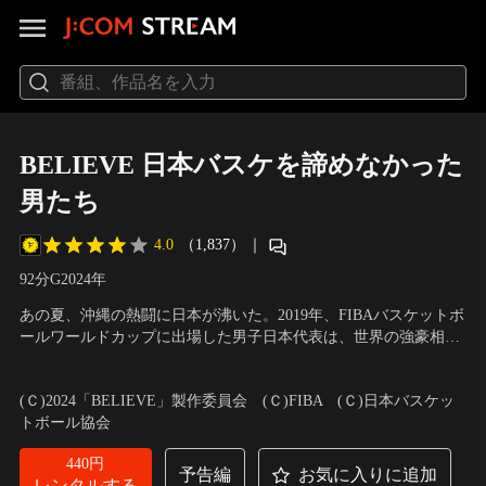
BELIEVE 日本バスケを諦めなかった
男たち
4.0
（1,837）
｜
92分
G
2024
年
あの夏、沖縄の熱闘に日本が沸いた。2019年、FIBAバスケットボ
ールワールドカップに出場した男子日本代表は、世界の強豪相手
に5戦全敗、出場32か国中31位の成績に終わる。2021年、「開催
出演：バスケットボール男子日本代表、トム・ホーバス、佐古賢
国枠」で出場した東京2020オリンピック、格上相手に3連敗を喫
一、田臥勇太／ナレーター：広瀬すず
／
監督：大西雄一
(Ｃ)2024「BELIEVE」製作委員会 (Ｃ)FIBA (Ｃ)日本バスケッ
し、予選リーグ敗退。「バスケ男子日本代表は世界で勝てない」
トボール協会
世の中の声は厳しかった。
440円
予告編
お気に入りに追加
レンタルする