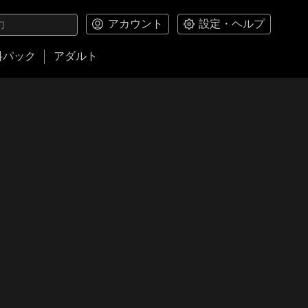
アカウント
設定・ヘルプ
料パック
アダルト