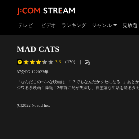
テレビ
ビデオ
ランキング
ジャンル
見放題
MAD CATS
3.3
（130）
｜
87分
PG-12
2023
年
「なんだこのヘンな映画は...！？でもなんだかクセになる...」あ
ジワる系映画！爆誕！2年前に兄が失踪し、自堕落な生活を送るタ
プが届き、テープから「兄を助けにいけ」「“ある木箱”も盗み出せ
出演：ミネオショウ、松浦祐也、絢寧、山中聡
／
監督：津野励木
る。
(C)2022 Noadd Inc.