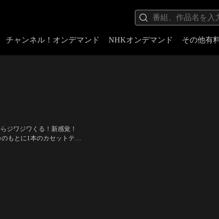
チャンネル！オンデマンド
NHKオンデマンド
その他有
とからジワジワくる！新感覚！
カのもとに1本のカセットテー
」という2つの指令が流れ