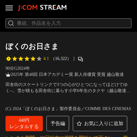
ぼくのお日さま
4.1
（16,322）
｜
90分
G
2024
年
2025年 第48回 日本アカデミー賞 新人俳優賞 受賞 越山敬達
田舎街のスケートリンクで3つの心がひとつになってほどけてゆ
く--。雪が積もる田舎街に暮らす小学6年生のタクヤ（越山敬達）
は、すこし吃音がある。タクヤが通う学校の男子は、夏は野球、
出演：越山敬達、中西希亜良、池松壮亮、若葉竜也、潤浩、山田
冬はアイスホッケーの練習にいそがしい。ある日、苦手なアイス
真歩
／
監督：奥山大史
(C) 2024「ぼくのお日さま」製作委員会／COMME DES CINEMAS
ホッケーでケガをしたタクヤは、フィギュアスケートの練習をす
る少女・さくら（中西希亜良）と出会う。
440円
予告編
お気に入りに追加
レンタルする