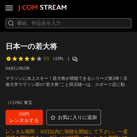
日本一の若大将
3.5
（129）
｜
94分
G
1962
年
マラソンに水上スキー！若大将が堪能できるシリーズ第3弾！京
南大学マラソン部の“若大将”こと田沼雄一は、スポーツ店に勤め
る澄子がボートの代金を青大将に踏み倒され困っているのを見か
出演：加山雄三、星由里子、田中邦衛、北あけみ
／
監督：福田純
ね、家の金を持ち出して肩代わりをする。それが発覚し雄一は勘
（C)1962 東宝
当を言い渡されてしまう。行く宛もない雄一は、マラソン部の合
宿に合流するが…。
330円
お気に入りに追加
レンタルする
レンタル期間：30日以内に視聴を開始して下さい。一度