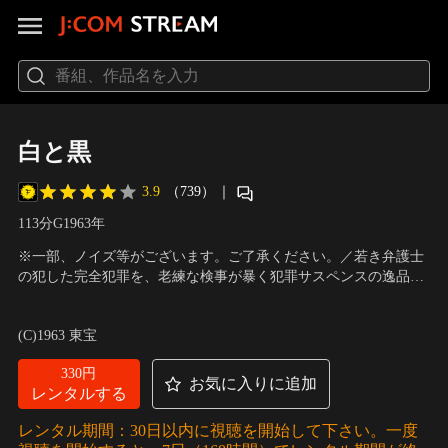
白と黒
3.9
（739）
｜
113分
G
1963
年
※一部、ノイズ等がございます。ご了承ください。／若き弁護士
の犯した完全犯罪を、老練な検事が暴く犯罪サスペンスの逸品。
堀川弘通監督の演出はもちろん、橋本忍による脚本、撮影・村井
出演：小林桂樹、仲代達矢、大空真弓、乙羽信子、西村晃
／
監
博の陰影ある画調など一流映画人たちの技術を堪能できる。弁護
督：堀川弘通
(C)1963 東宝
士・浜野は不倫関係にあった恩師の妻を発作的に殺す。その後、
窃盗犯・脇田が逮捕され…。
330円
お気に入りに追加
レンタルする
レンタル期間：30日以内に視聴を開始して下さい。一度