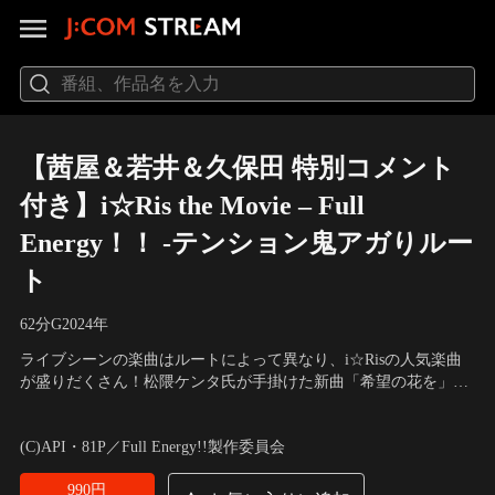
【茜屋＆若井＆久保田 特別コメント
付き】i☆Ris the Movie – Full
Energy！！ -テンション鬼アガりルー
ト
62分
G
2024
年
ライブシーンの楽曲はルートによって異なり、i☆Risの人気楽曲
が盛りだくさん！松隈ケンタ氏が手掛けた新曲「希望の花を」
も！！テンション鬼アガりルート：「アルティメット☆MAGIC」
出演：山北早紀、芹澤優、茜屋日海夏、若井友希、久保田未夢、
×「Make it！」
高橋李依、斎賀みつき
(C)API・81P／Full Energy!!製作委員会
990円