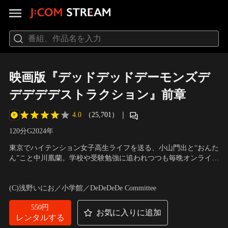
映画版『デッドデッドデーモンズデ
デデデデストラクション』前章
4.0
（25,701）
｜
120分
G
2024
年
東京でハイテンション女子高生ライフを送る、小山門出と“おんた
ん”こと中川凰蘭。学校や受験勉強に追われつつも毎晩オンライン
ゲームで盛り上がる2人が暮らす街の上空には、3年前の8月31
声の出演：幾田りら（小山門出）、あの（中川凰蘭）、種崎敦美
日、突如宇宙から出現し未曽有の事態を引き起こした巨大な＜母
（栗原キホ）、島袋美由利（出元亜衣）、大木咲絵子（平間凛）
(C)浅野いにお／小学館／DeDeDeDe Committee
艦＞が浮かんでいた。非日常が日常に溶け込んでしまったある
夜、仲良しクラスメイトに悲劇が起こる。
550円
お気に入りに追加
レンタルする