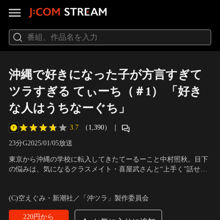
沖縄で好きになった子が方言すぎて
ツラすぎる てぃーち（＃1） 「好き
な人はうちなーぐち」
3.7
（1,390）
｜
23分
G
2025/01/05放送
東京から沖縄の学校に転入してきたてーるーこと中村照秋。目下
の悩みは、気になるクラスメイト・喜屋武さんと“上手く”話せな
いことだ。喜屋武さんはバリバリの“うちなーぐち”。てーるーは
声の出演：大塚剛央（中村照秋）、鬼頭明里（喜屋武飛夏）、フ
何を話しているのかすら理解できずにいたのだ！ そんなてーるー
ァイルーズあい（比嘉夏菜）、下地紫野（安慶名八重）
(C)空えぐみ・新潮社／「沖ツラ」製作委員会
にも手を差し伸べてくれる人がいて……。
220円から