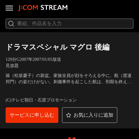
ドラマスペシャル マグロ 後編
120分
G
2007
年
2007/01/05放送
見放題
操（松坂慶子）の新盆。家族全員が顔をそろえる中に、航（渡邉
邦門）の姿だけがない。刺傷事件を起こした航は、刑期を終えた
ものの、その後、行方が分からなくなっていた。弟のことが気に
出演：渡哲也、松坂慶子、天海祐希、徳重聡、内田有紀、渡邉邦
なり、東京での仕事に身が入らない夏海（天海祐希）。洋道（徳
門、高橋克典、小林桂樹、西田敏行、高島礼子、長嶋一茂、林家
(C)テレビ朝日・石原プロモーション
重聡）は腕を失って吹けなくなったトランペットが、今もきれい
正蔵、神田正輝、舘ひろし
に磨かれて実家にあることを知り…。
サービスに申し込む
お気に入りに追加