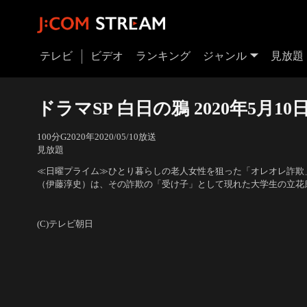
テレビ
ビデオ
ランキング
ジャンル
見放題
ドラマSP 白日の鴉 2020年5月10
100分
G
2020
年
2020/05/10放送
見放題
≪日曜プライム≫ひとり暮らしの老人女性を狙った「オレオレ詐欺
（伊藤淳史）は、その詐欺の「受け子」として現れた大学生の立花
る。見知らぬ女性から持ちかけられたバイトを、お金が欲しかった
出演：伊藤淳史、要潤、福田沙紀、佐藤寛太、堀田茜、斎藤暁、森
という。犯罪の片棒を担ぐ意識はなくとも、犯罪は犯罪。康平は取
(C)テレビ朝日