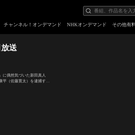
チャンネル！オンデマンド
NHKオンデマンド
その他有
日放送
」に偶然気づいた新田真人
康平（佐藤寛太）を逮捕す
ゆえに気安く受けてしまった
口瑤子、寺尾聰
り調べを受けることに。