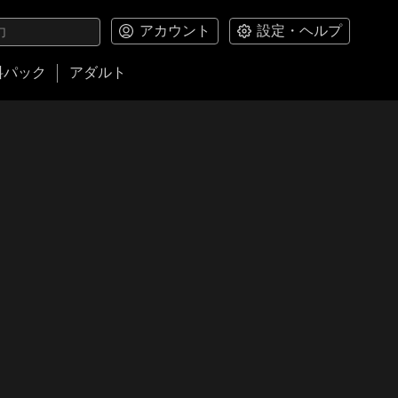
アカウント
設定・ヘルプ
料パック
アダルト