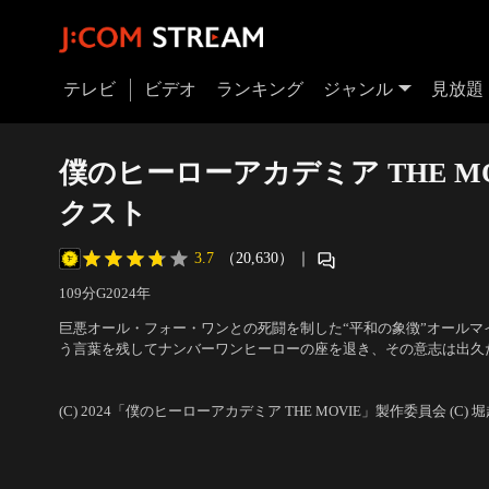
テレビ
ビデオ
ランキング
ジャンル
見放題
僕のヒーローアカデミア THE MO
クスト
3.7
（20,630）
｜
109分
G
2024
年
巨悪オール・フォー・ワンとの死闘を制した“平和の象徴”オールマ
う言葉を残してナンバーワンヒーローの座を退き、その意志は出久
徒たちに受け継がれた。出久たちが雄英高校2年目の春、ヒーロー
声の出演：山下大輝（緑谷出久）、岡本信彦（爆豪勝己）、梶裕貴
し、出久は恐るべき力を得た死柄木弔と激闘を繰り広げる。死柄木
お茶子）、石川界人（飯田天哉）
の…。
(C) 2024「僕のヒーローアカデミア THE MOVIE」製作委員会 (C)