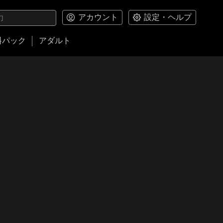
アカウント
設定・ヘルプ
料パック
アダルト