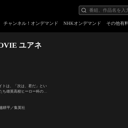
チャンネル！オンデマンド
NHKオンデマンド
その他有
VIE ユアネ
イトは、「次は、君だ」とい
たち雄英高校ヒーロー科の生
とヴィランの全面戦争が勃発
（轟焦凍）、佐倉綾音（麗日
の撤退により戦いは一旦
 堀越耕平／集英社