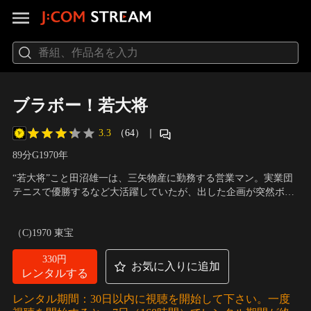
ブラボー！若大将
3.3
（64）
｜
89分
G
1970
年
“若大将”こと田沼雄一は、三矢物産に勤務する営業マン。実業団
テニスで優勝するなど大活躍していたが、出した企画が突然ボツ
になる。会社がその企画書を利用し裏工作していたことを知った
出演：加山雄三、酒井和歌子、大矢茂、田中邦衛
／
監督：岩内克
雄一は辞表を叩きつけ、会社を辞めてしまう。露頭に迷う中、グ
己
（C)1970 東宝
アムで節子に出会うが。
330円
お気に入りに追加
レンタルする
レンタル期間：30日以内に視聴を開始して下さい。一度