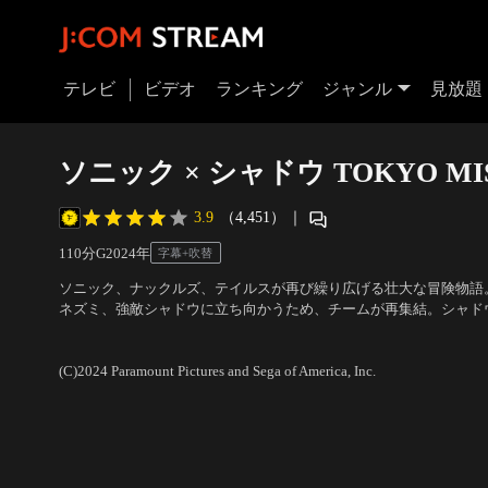
テレビ
ビデオ
ランキング
ジャンル
見放題
ソニック × シャドウ TOKYO MIS
3.9
（4,451）
｜
110分
G
2024
年
字幕+吹替
ソニック、ナックルズ、テイルスが再び繰り広げる壮大な冒険物語
ネズミ、強敵シャドウに立ち向かうため、チームが再集結。シャド
め、ソニックたちは予想外の同盟を結ぶことに。スターが勢ぞろい
出演：ジム・キャリー、クリステン・リッター、ナターシャ・ロス
てキアヌ・リーヴスが参加。
監督：ジェフ・ファウラー
(C)2024 Paramount Pictures and Sega of America, Inc.