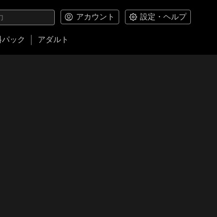
アカウント
設定・ヘルプ
料パック
アダルト