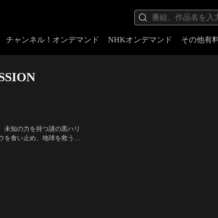
チャンネル！オンデマンド
NHKオンデマンド
その他有
SION
。未知の力を持つ謎の黒ハリ
ウを食い止め、地球を救うた
する今作に、シャドウ役とし
ウェル、シェマー・ムーア
／